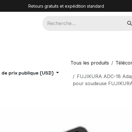
Retours gratuits et expédition standard
cteurs
Fabriquants
Contact
Tous les produits
Téléco
e de prix publique (USD)
FUJIKURA ADC-18 Adapta
pour soudeuse FUJIKUR